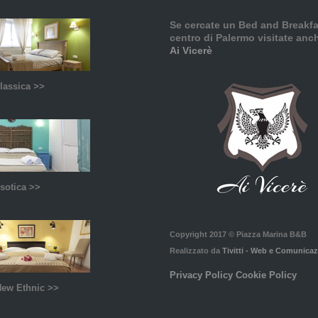
Se cercate un Bed and Breakfa
centro di Palermo visitate anch
Ai Vicerè
lassica >>
sotica >>
Copyright 2017 © Piazza Marina B&B
Realizzato da
Tivitti - Web e Comunica
Privacy Policy
Cookie Policy
New Ethnic >>