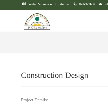
Salita Partanna n. 3, Palermo
091/327607
In
Construction Design
Project Details: