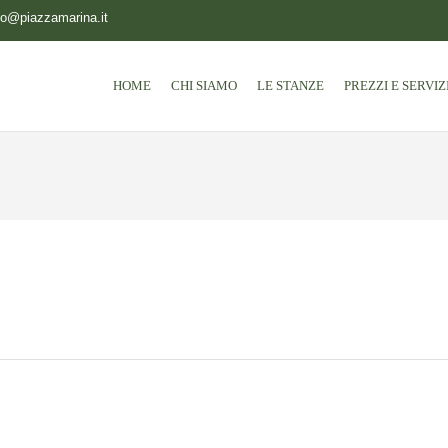
fo@piazzamarina.it
HOME
CHI SIAMO
LE STANZE
PREZZI E SERVIZI