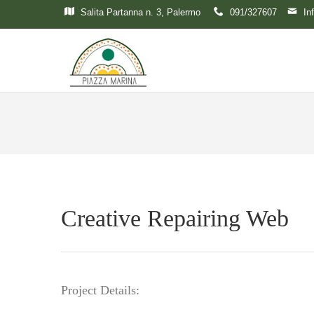
Salita Partanna n. 3, Palermo
091/327607
In
Creative Repairing Web
Project Details: