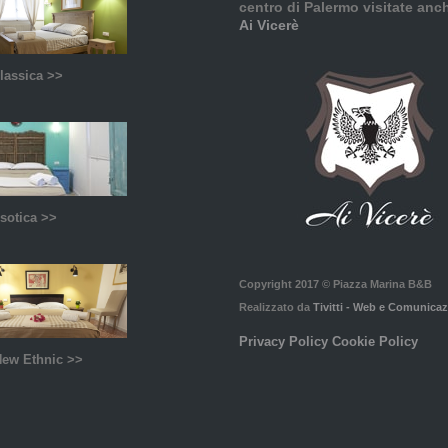
centro di Palermo visitate anch
Ai Vicerè
lassica >>
sotica >>
Copyright 2017 © Piazza Marina B&B
Realizzato da
Tivitti - Web e Comunica
Privacy Policy
Cookie Policy
New Ethnic >>