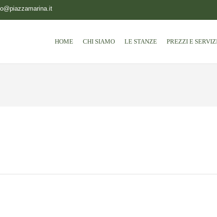
fo@piazzamarina.it
HOME
CHI SIAMO
LE STANZE
PREZZI E SERVIZI