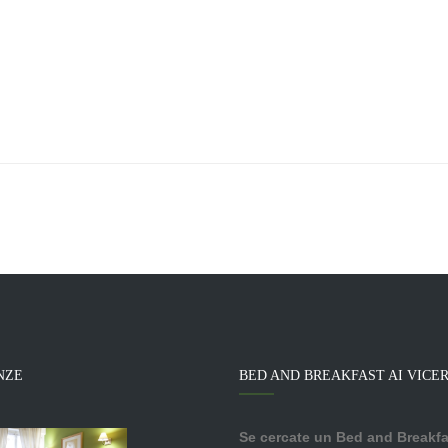
NZE
BED AND BREAKFAST AI VICE
Se cercate un Bed and Breakfa