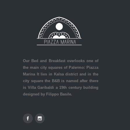
Our Bed and Breakfast overlooks one of
the main city squares of Palermo: Piazza
Marina It lies in Kalsa district and in the
city square the B&B is named after there
is Villa Garibaldi a 19th century building
designed by Filippo Basile.