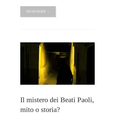
I
READ MORE
DIAVOLI
DELLA
ZISA,
LA
LEGGENDA
SU
UNO
DEI
MONUMENTI
DELLA
CITTÀ
DI
PALERMO
Il mistero dei Beati Paoli,
mito o storia?