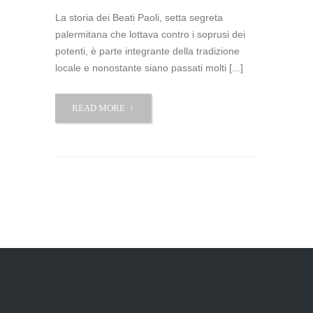
La storia dei Beati Paoli, setta segreta
palermitana che lottava contro i soprusi dei
potenti, è parte integrante della tradizione
locale e nonostante siano passati molti [...]
IL
READ MORE
MISTERO
DEI
BEATI
PAOLI,
MITO
O
STORIA?