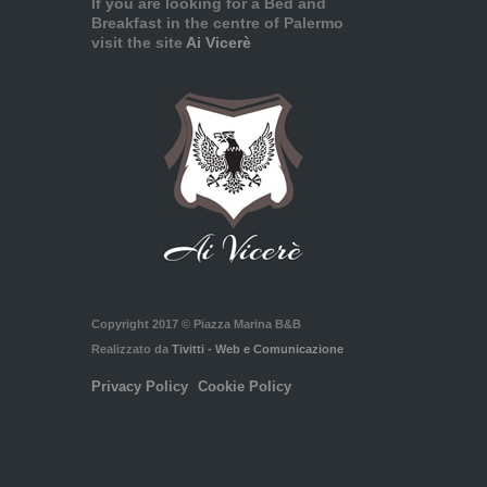
If you are looking for a Bed and
Breakfast in the centre of Palermo
visit the site
Ai Vicerè
Copyright 2017 © Piazza Marina B&B
Realizzato da
Tivitti - Web e Comunicazione
Privacy Policy
Cookie Policy