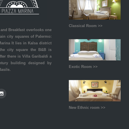
Classical Room >>
and Breakfast overlooks one
ain city squares of Palermo:
arina It lies in Kalsa district
the city square the B&B is
ter there is Villa Garibaldi a
ntury building designed by
Exotic Room >>
Basile.
New Ethnic room >>