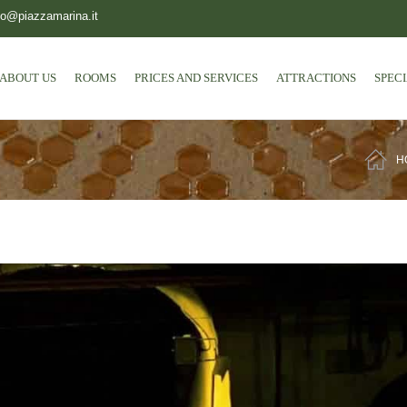
fo@piazzamarina.it
ABOUT US
ROOMS
PRICES AND SERVICES
ATTRACTIONS
SPEC
H