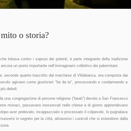
 mito o storia?
che lottava contro i soprusi dei potenti, è parte integrante della tradizione
ancora un posto importante nell’immaginario collettivo dei palermitani.
he, secondo quanto trascritto dal marchese di Villabianca, era composta dai
I secolo agivano come giustizieri “fai da te”, processando e condannando a
più deboli.
 da una congregazione di persone religione (“beati”) devote a San Francesco
i come monaci, passavano inosservati nelle chiese e di giorno apprendevano
 dopo aver prelevato, incappucciato e processato il colpevole, lo pugnalava
muoversi in segreto per la città, attraverso i cunicoli che si estendono dalla
ssuna.