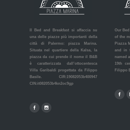
Il Bed and Breakfast si affaccia su
Our Bed 
una delle piazze più importanti della
of the m
città di Palermo: piazza Marina.
Piazza M
Situata nel quartiere della Kalsa, la
and in 
piazza da cui prende il nome il B&B
named af
è caratterizzata dall’ottocentesca
19th ce
Villa Garibaldi progettata da Filippo
Filippo 
Basile. CIR:19082053b400947
CIN:it082053b4kn2oc9gp