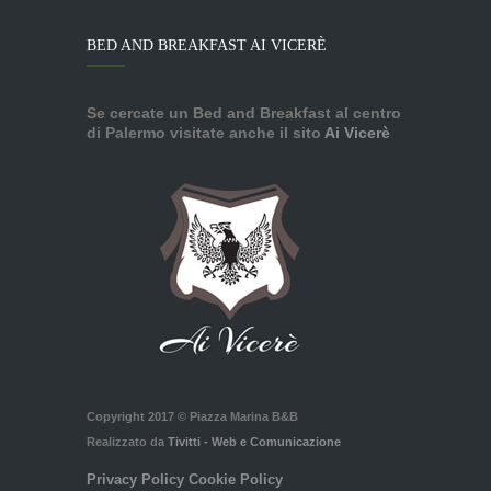
BED AND BREAKFAST AI VICERÈ
Se cercate un Bed and Breakfast al centro
di Palermo visitate anche il sito
Ai Vicerè
Copyright 2017 © Piazza Marina B&B
Realizzato da
Tivitti - Web e Comunicazione
Privacy Policy
Cookie Policy