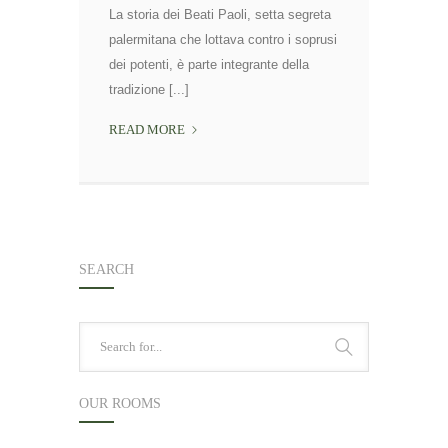
La storia dei Beati Paoli, setta segreta
palermitana che lottava contro i soprusi
dei potenti, è parte integrante della
tradizione [...]
IL
READ MORE
MISTERO
DEI
BEATI
PAOLI,
MITO
SEARCH
O
STORIA?
OUR ROOMS