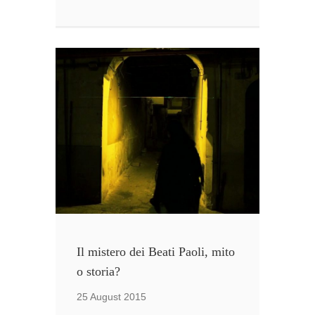
DIAVOLI
DELLA
ZISA,
LA
LEGGENDA
SU
UNO
DEI
MONUMENTI
DELLA
CITTÀ
DI
PALERMO
Il mistero dei Beati Paoli, mito
o storia?
25 August 2015