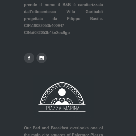
prende il nome il B&B è caratterizzata
dall’ottocentesca Villa Garibaldi
progettata da Filippo Basile.
CIR:19082053b400947
CIN:it082053b4kn2oc9gp
Our Bed and Breakfast overlooks one of
the main city squares of Palermo: Piazza